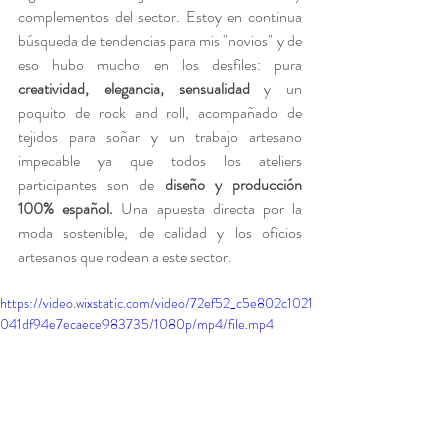
complementos del sector. Estoy en continua 
búsqueda de tendencias para mis "novios" y de 
eso hubo mucho en los desfiles: pura 
creatividad, elegancia, sensualidad 
y un 
poquito de rock and roll, acompañado de 
tejidos para soñar
y un
trabajo artesano 
impecable ya que todos los ateliers 
participantes son de 
diseño y producción 
100% español.
 Una apuesta directa por la 
moda sostenible, de calidad y los oficios 
artesanos que rodean a este sector. 
https://video.wixstatic.com/video/72ef52_c5e802c1021
041df94e7ecaece983735/1080p/mp4/file.mp4