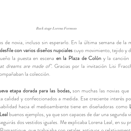
Back stage Lorena Formoso
esfile con varios diseños nupciales 
cuyo movimiento, tejido y d
sueño la puesta en escena
 en la Plaza de Colón
 y la canción 
hat dreams are made of".
 Gracias por la invitación Lisi Fracc
compañaban la colección. 
eva etapa dorada para las bodas,
 son muchas las novias que 
sabilidad hacia el medioambiente tiene en diseñadoras como 
Leal
 buenos ejemplos, ya que son capaces de dar una segunda vi
guirás dos vestidos iguales. Me explicaba Lorena Leal, en su pr
Romantique, que trabajaba con retales antiguos o relativament