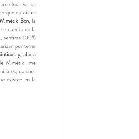
ren lucir varios 
porque quizás es 
Mimètik Bcn,
 la 
se cuenta de la 
, sentirse 100% 
erizan por tener 
nticos y, ahora 
de Mimètik  me 
iliares, quienes 
e existen en la 