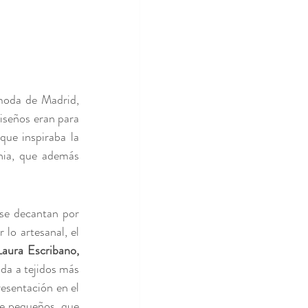
En ocasiones veo vestidos de novia, incluso sin esperarlo. En la última semana de la moda de Madrid,  
iseños eran para 
que inspiraba la 
hia, que además 
se decantan por 
diseños especiales, de alta calidad y confeccionados a medida. Ese creciente interés por lo artesanal, el 
Laura Escribano, 
da a tejidos más 
esentación en el 
e pequeños, que 