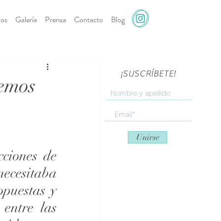
ios
Galería
Prensa
Contacto
Blog
¡SUSCRÍBETE!
remos
s
Unirse
ciones de 
ecesitaba 
puestas y 
entre las 