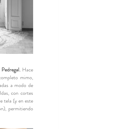
 Pedregal. 
Hace 
completo mimo, 
dadas a modo de 
das, con cortes 
 tela (y en este 
n), permitiendo 