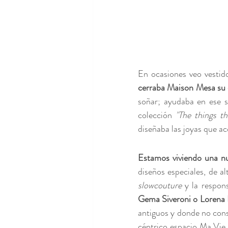
cerraba Maison Mesa su d
soñar; ayudaba en ese 
colección 
"The things t
diseñaba las joyas que a
Estamos viviendo una nu
slowcouture
 y la respon
Gema Siveroni o Lorena 
antiguos y donde no conse
céntrico espacio Ma Vie 