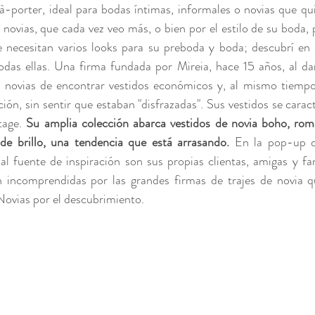
à-porter, ideal para bodas íntimas, informales o novias que quie
 novias, que cada vez veo más, o bien por el estilo de su boda, 
 necesitan varios looks para su preboda y boda; descubrí en 
odas ellas. Una firma fundada por Mireia, hace 15 años, al dar
s novias de encontrar vestidos económicos y, al mismo tiempo
ción, sin sentir que estaban "disfrazadas". Sus vestidos se caract
age. 
Su amplia colección abarca vestidos de novia boho, romá
e brillo, una tendencia que está arrasando.
 En la pop-up 
al fuente de inspiración son sus propias clientas, amigas y fam
 incomprendidas por las grandes firmas de trajes de novia qu
Novias por el descubrimiento. 