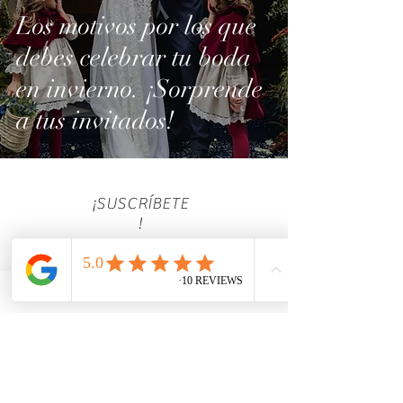
Los motivos por los que
debes celebrar tu boda
en invierno. ¡Sorprende
a tus invitados!
¡SUSCRÍBETE
!
Unirse
Wedding planner en Madrid