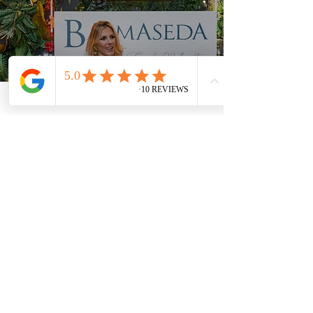
Balmaseda by Carla
Rebuelta
¡SUSCRÍBETE
!