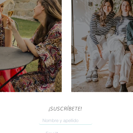
ding" entre amigas
Oui Novias & W
¡SUSCRÍBETE!